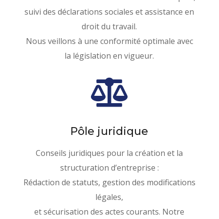
suivi des déclarations sociales et assistance en
droit du travail.
Nous veillons à une conformité optimale avec
la législation en vigueur.

Votre cabinet
Pôle juridique
d'expert-comptable
de confiance à
Conseils juridiques pour la création et la
structuration d’entreprise :
Montpellier
Rédaction de statuts, gestion des modifications
Déléguez vos obligations comptables et à AMP
légales,
CONSEILS, votre partenaire d’expertise
comptable de confiance et concentrez-vous
et sécurisation des actes courants. Notre