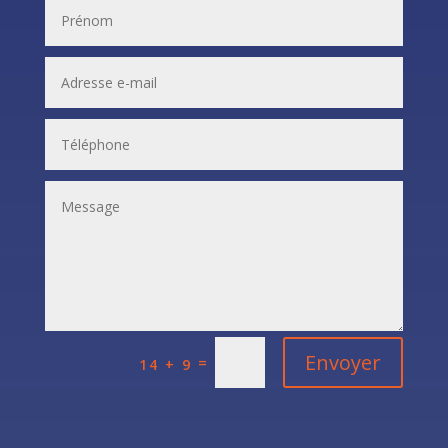
Envoyer
=
14 + 9