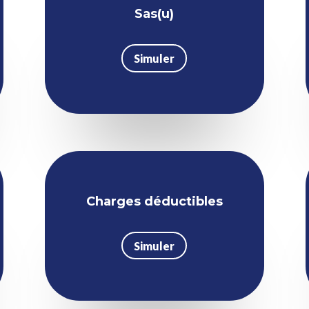
Sas(u)
Simuler
Charges déductibles
Simuler