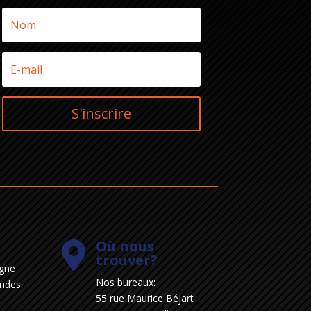
S'inscrire
Où nous

trouver?
igne
Nos bureaux:
endes
55 rue Maurice Béjart