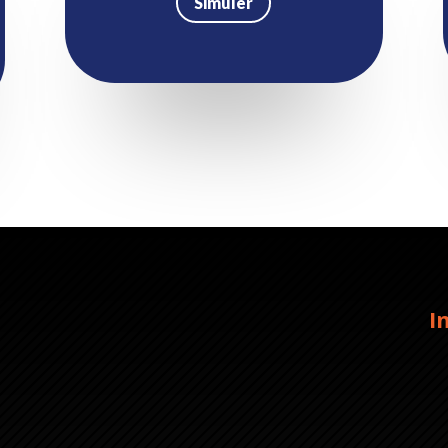
Simuler
I